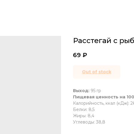
Расстегай с ры
69
₽
Out of stock
Выход:
95 гр
Пищевая ценность на 100
Калорийность, ккал (кДж): 26
Белки: 8,5
Жиры: 8,4
Углеводы: 38,8