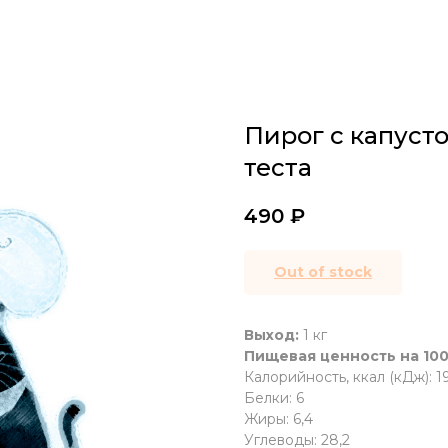
Пирог с капуст
теста
490
₽
Out of stock
Выход:
1 кг
Пищевая ценность на 100
Калорийность, ккал (кДж): 19
Белки: 6
Жиры: 6,4
Углеводы: 28,2