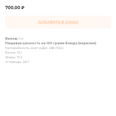
700,00
₽
ДОБАВИТЬ В ЗАКАЗ
Выход:
1 кг
Пищевая ценность на 100 грамм блюда (изделия)
Калорийность, ккал (кДж): 268 (1124)
Белки: 13,1
Жиры: 12,2
Углеводы: 26,7