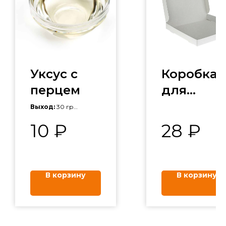
Уксус с
Коробка
перцем
для
пирога
Выход:
30 гр
уксус 9%, вода, перец
10
₽
28
₽
черный молотый
В корзину
В корзину